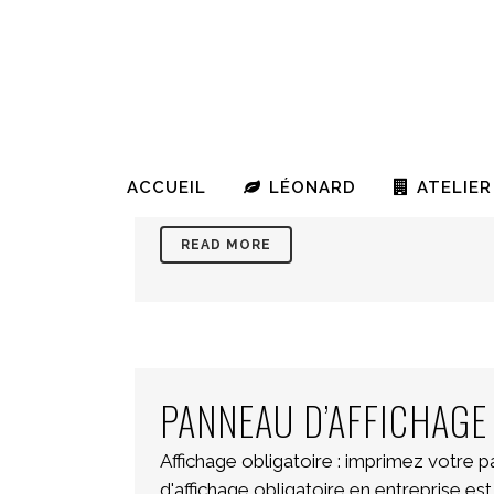
ADHÉSIF POSE FACILE 
Bandes adhésives de signalétique techn
signalisation de vitrage Les bandes adh
surfaces vitrées (vitrines de magasin, p
coulissantes, baies vitrées, ...
ACCUEIL
LÉONARD
ATELIER
READ MORE
PANNEAU D’AFFICHAGE
Affichage obligatoire : imprimez votre
d'affichage obligatoire en entreprise es