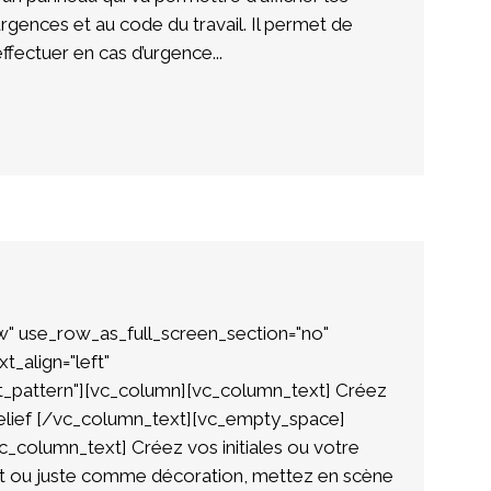
urgences et au code du travail. Il permet de
effectuer en cas d’urgence...
w" use_row_as_full_screen_section="no"
t_align="left"
_pattern"][vc_column][vc_column_text] Créez
 relief [/vc_column_text][vc_empty_space]
_column_text] Créez vos initiales ou votre
t ou juste comme décoration, mettez en scène