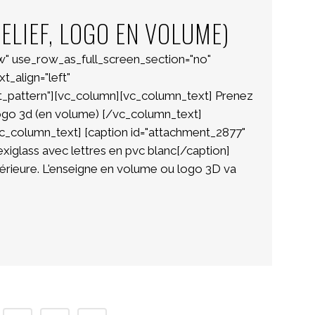
ELIEF, LOGO EN VOLUME)
w" use_row_as_full_screen_section="no"
t_align="left"
_pattern"][vc_column][vc_column_text] Prenez
ogo 3d (en volume) [/vc_column_text]
c_column_text] [caption id="attachment_2877"
exiglass avec lettres en pvc blanc[/caption]
érieure. L'enseigne en volume ou logo 3D va