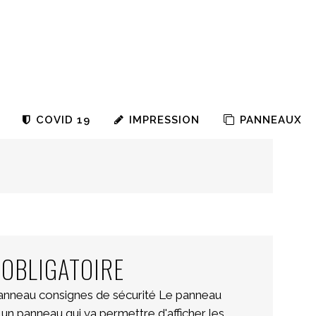
EASY DOT
ique pour vitrines et portes Les adhésifs de
ésives de signalétiques sont posées sur des
ortes vitrées, portes automatiques, portes
COVID 19
IMPRESSION
PANNEAUX
 OBLIGATOIRE
 panneau consignes de sécurité Le panneau
t un panneau qui va permettre d'afficher les