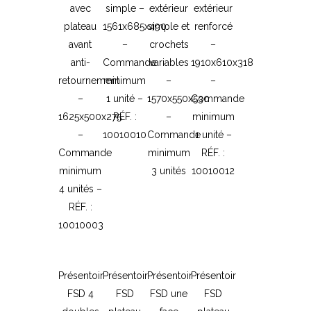
avec
simple –
extérieur
extérieur
plateau
1561x685x490
simple et
renforcé
avant
–
crochets
–
anti-
Commande
variables
1910x610x318
retournement
minimum
–
–
–
1 unité –
1570x550x530
Commande
1625x500x275
RÉF. :
–
minimum
–
10010010
Commande
1 unité –
Commande
minimum
RÉF. :
minimum
3 unités
10010012
4 unités –
RÉF. :
10010003
Présentoir
Présentoir
Présentoir
Présentoir
FSD 4
FSD
FSD une
FSD