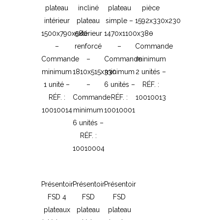
plateau
incliné
plateau
pièce
intérieur
plateau
simple –
1592x330x230
1500x790x580
extérieur
1470x1100x380
–
–
renforcé
–
Commande
Commande
–
Commande
minimum
minimum
1810x515x330
minimum
2 unités –
1 unité –
–
6 unités –
RÉF. :
RÉF. :
Commande
RÉF. :
10010013
10010014
minimum
10010001
6 unités –
RÉF. :
10010004
Présentoir
Présentoir
Présentoir
FSD 4
FSD
FSD
plateaux
plateau
plateau