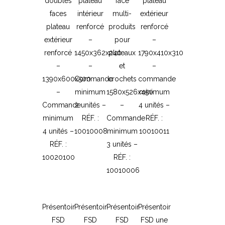
doubles
plateau
face
plateau
faces
intérieur
multi-
extérieur
plateau
renforcé
produits
renforcé
extérieur
–
pour
–
renforcé
1450x362x240
plateaux
1790x410x310
–
–
et
–
1390x600x500
Commande
crochets
commande
–
minimum
1580x526x450
minimum
Commande
2 unités –
–
4 unités –
minimum
RÉF. :
Commande
RÉF. :
4 unités –
10010008
minimum
10010011
RÉF. :
3 unités –
10020100
RÉF. :
10010006
Présentoir
Présentoir
Présentoir
Présentoir
FSD
FSD
FSD
FSD une