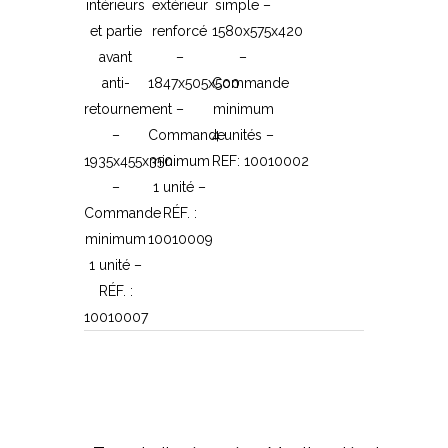
intérieurs
extérieur
simple –
et partie
renforcé
1580x575x420
avant
–
–
anti-
1847x505x500
Commande
retournement
–
minimum
–
Commande
4 unités –
1935x455x350
minimum
REF: 10010002
–
1 unité –
Commande
RÉF. :
minimum
10010009
1 unité –
RÉF. :
10010007